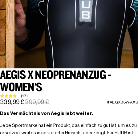
AEGIS X NEOPRENANZUG -
WOMEN'S
(13)
339,99 £
399,99 £
#AEGX33W-XXS
Das Vermächtnis von Aegis lebt weiter.
Jede Sportmarke hat ein Produkt, das einfach zu gut ist, um es zu
ersetzen, weil es in so vielerlei Hinsicht überzeugt. Für HUUB ist