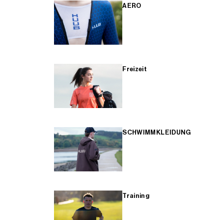
AERO
Freizeit
SCHWIMMKLEIDUNG
Training