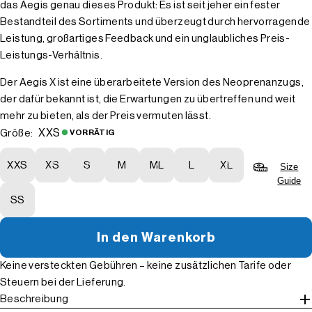
das Aegis genau dieses Produkt: Es ist seit jeher ein fester
Bestandteil des Sortiments und überzeugt durch hervorragende
Leistung, großartiges Feedback und ein unglaubliches Preis-
Leistungs-Verhältnis.
Der Aegis X ist eine überarbeitete Version des Neoprenanzugs,
der dafür bekannt ist, die Erwartungen zu übertreffen und weit
mehr zu bieten, als der Preis vermuten lässt.
XXS
Größe:
VORRÄTIG
XXS
XS
S
M
ML
L
XL
Size
Guide
SS
In den Warenkorb
Keine versteckten Gebühren – keine zusätzlichen Tarife oder
Steuern bei der Lieferung.
Beschreibung