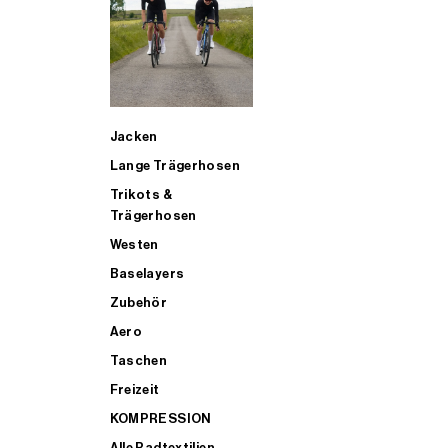
SUP
Jacken
ALLE TRIATHLONARTIKEL FÜR MÄNNER KAUFEN
Lange Trägerhosen
Trikots &
Trägerhosen
Westen
Baselayers
Zubehör
Aero
Taschen
Freizeit
KOMPRESSION
Alle Radtextilien