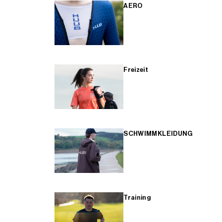
AERO
Freizeit
SCHWIMMKLEIDUNG
Training