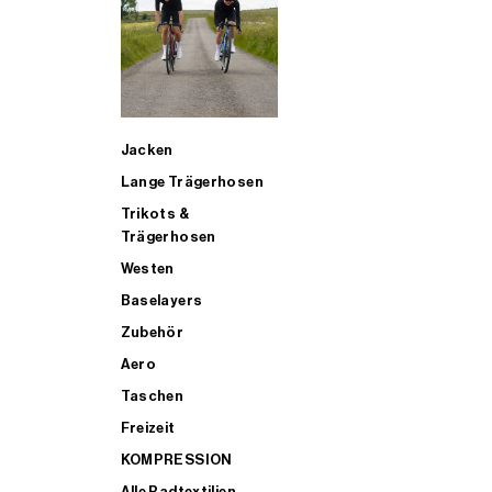
SUP
Jacken
ALLE TRIATHLONARTIKEL FÜR MÄNNER KAUFEN
Lange Trägerhosen
Trikots &
Trägerhosen
Westen
Baselayers
Zubehör
Aero
Taschen
Freizeit
KOMPRESSION
Alle Radtextilien