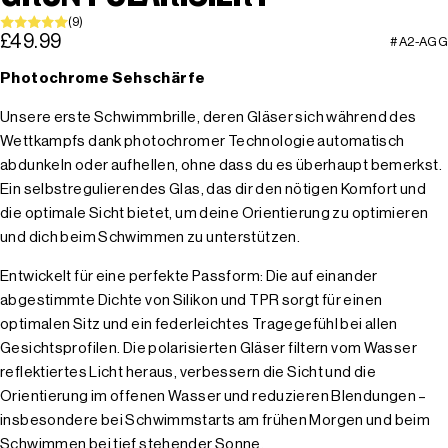
(9)
£49.99
#A2-AGG
Photochrome Sehschärfe
Unsere erste Schwimmbrille, deren Gläser sich während des
Wettkampfs dank photochromer Technologie automatisch
abdunkeln oder aufhellen, ohne dass du es überhaupt bemerkst.
Ein selbstregulierendes Glas, das dir den nötigen Komfort und
die optimale Sicht bietet, um deine Orientierung zu optimieren
und dich beim Schwimmen zu unterstützen.
Entwickelt für eine perfekte Passform: Die auf einander
abgestimmte Dichte von Silikon und TPR sorgt für einen
optimalen Sitz und ein federleichtes Tragegefühl bei allen
Gesichtsprofilen. Die polarisierten Gläser filtern vom Wasser
reflektiertes Licht heraus, verbessern die Sicht und die
Orientierung im offenen Wasser und reduzieren Blendungen –
insbesondere bei Schwimmstarts am frühen Morgen und beim
Schwimmen bei tief stehender Sonne.