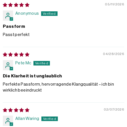
05/11/2026
Anonymous
Passform
Passt perfekt
04/28/2026
Pete Mc
Die Klarheit ist unglaublich
Perfekte Passform, hervorragende Klangqualität – ich bin
wirklich beeindruckt
02/07/2026
Allan Waring