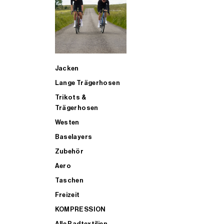
SUP
Jacken
ALLE TRIATHLONARTIKEL FÜR MÄNNER KAUFEN
Lange Trägerhosen
Trikots &
Trägerhosen
Westen
Baselayers
Zubehör
Aero
Taschen
Freizeit
KOMPRESSION
Alle Radtextilien