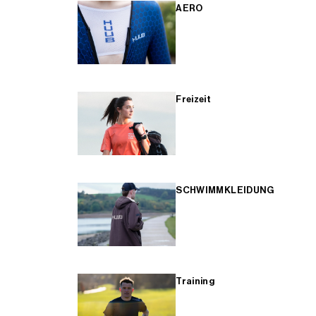
AERO
Freizeit
SCHWIMMKLEIDUNG
Training