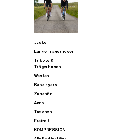
SUP
Jacken
ALLE TRIATHLONARTIKEL FÜR MÄNNER KAUFEN
Lange Trägerhosen
Trikots &
Trägerhosen
Westen
Baselayers
Zubehör
Aero
Taschen
Freizeit
KOMPRESSION
Alle Radtextilien