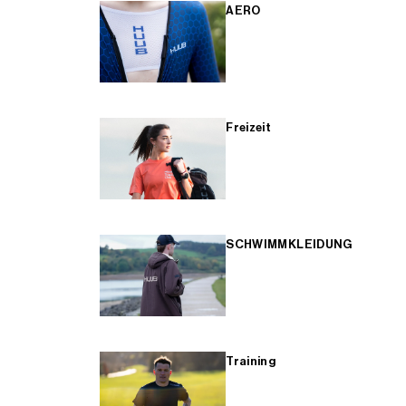
AERO
Freizeit
SCHWIMMKLEIDUNG
Training