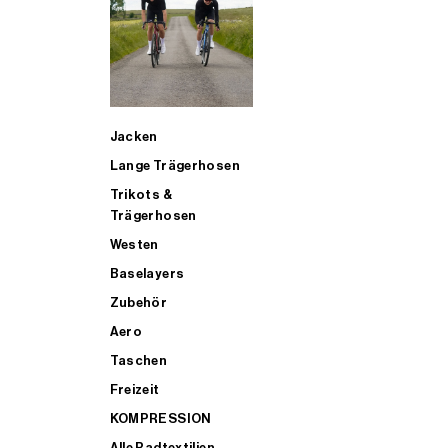
SUP
Jacken
ALLE TRIATHLONARTIKEL FÜR MÄNNER KAUFEN
Lange Trägerhosen
Trikots &
Trägerhosen
Westen
Baselayers
Zubehör
Aero
Taschen
Freizeit
KOMPRESSION
Alle Radtextilien