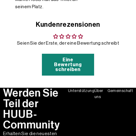
seinem Platz.
Kundenrezensionen
Seien Sie der Erste, der eine Bewertung schreibt
Eine
Bewertung
schreiben
Werden Sie
Unterstützung
Über
Gemeinschaft
uns
Teil der
HUUB-
Community
Erhalten Sie die neuesten