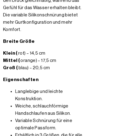
den Druck gleichmäßig, während das
Gefühl für das Wasser erhalten bleibt.
Die variable Silikonschnürung bietet
mehr Gurtkonfiguration und mehr
Komfort.
Breite Größe
Klein (
rot) – 14,5 cm
Mittel (
orange) – 17,5 cm
Groß (
blau) – 20,5 cm
Eigenschaften
Langlebige und leichte
Konstruktion.
Weiche, schlauchförmige
Handschlaufen aus Silikon.
Variable Schnürung für eine
optimale Passform.
Erhältlich in 3 Größen, die für alle