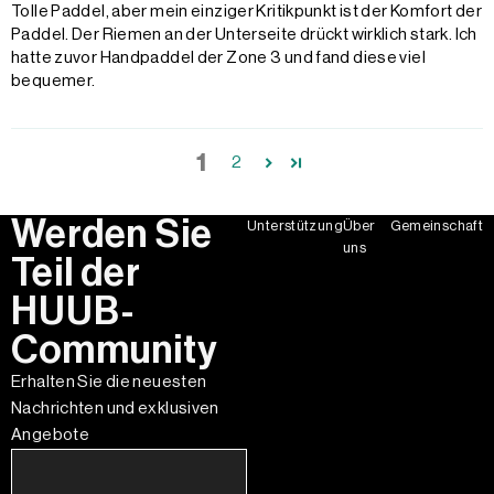
Tolle Paddel, aber mein einziger Kritikpunkt ist der Komfort der
Paddel. Der Riemen an der Unterseite drückt wirklich stark. Ich
hatte zuvor Handpaddel der Zone 3 und fand diese viel
bequemer.
1
2
Werden Sie
Unterstützung
Über
Gemeinschaft
uns
Teil der
HUUB-
Community
Erhalten Sie die neuesten
Nachrichten und exklusiven
Angebote