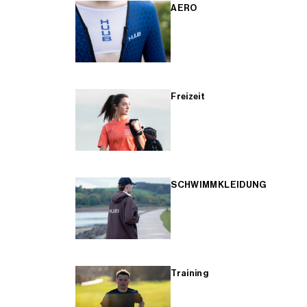
AERO
Freizeit
SCHWIMMKLEIDUNG
Training