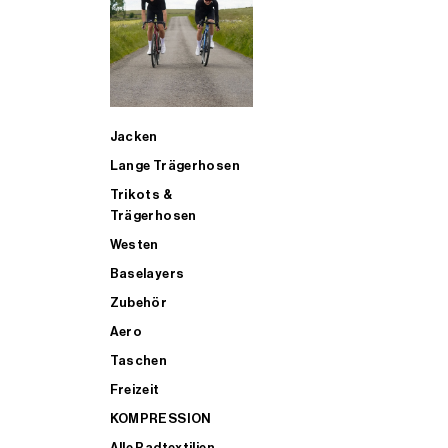
SUP
Jacken
SHOP ALL MENS TRIATHLON
Lange Trägerhosen
Trikots &
Trägerhosen
Westen
Baselayers
Zubehör
Aero
Taschen
Freizeit
KOMPRESSION
Alle Radtextilien