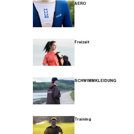
AERO
Freizeit
SCHWIMMKLEIDUNG
Training