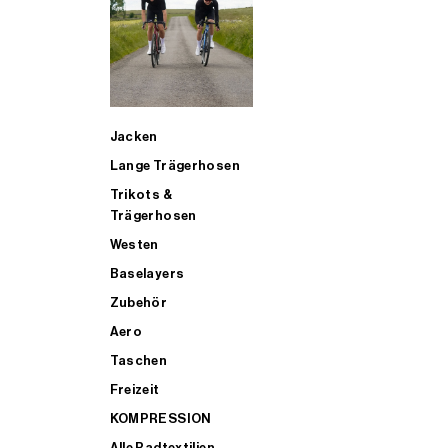
SUP
Jacken
ALLE TRIATHLONARTIKEL FÜR MÄNNER KAUFEN
Lange Trägerhosen
Trikots &
Trägerhosen
Westen
Baselayers
Zubehör
Aero
Taschen
Freizeit
KOMPRESSION
Alle Radtextilien