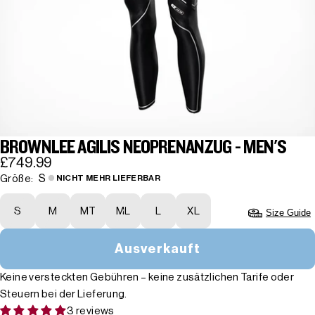
BROWNLEE AGILIS NEOPRENANZUG - MEN'S
£749.99
S
Größe:
NICHT MEHR LIEFERBAR
S
M
MT
ML
L
XL
Size Guide
Ausverkauft
Keine versteckten Gebühren – keine zusätzlichen Tarife oder
Steuern bei der Lieferung.
3 reviews