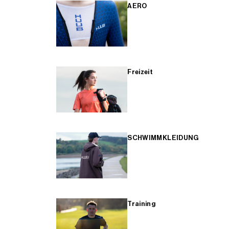
AERO
Freizeit
SCHWIMMKLEIDUNG
Training