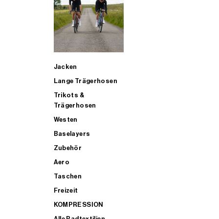
SUP
Jacken
ALLE TRIATHLONARTIKEL FÜR MÄNNER KAUFEN
Lange Trägerhosen
Trikots &
Trägerhosen
Westen
Baselayers
Zubehör
Aero
Taschen
Freizeit
KOMPRESSION
Alle Radtextilien