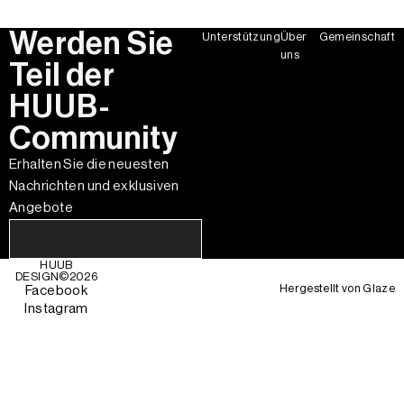
Werden Sie
Unterstützung
Über
Gemeinschaft
uns
Teil der
HUUB-
Community
Erhalten Sie die neuesten
Nachrichten und exklusiven
Angebote
HUUB
DESIGN©
2026
Hergestellt von
Glaze
Facebook
Instagram