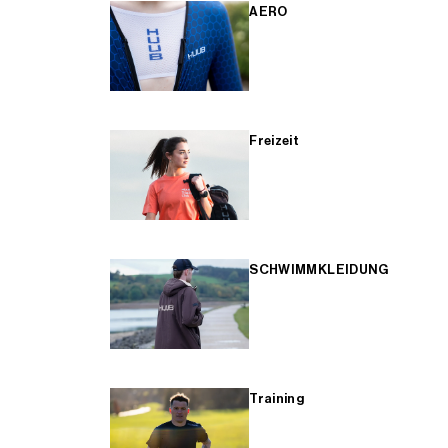
AERO
Freizeit
SCHWIMMKLEIDUNG
Training