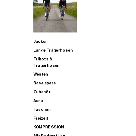
SUP
Jacken
ALLE TRIATHLONARTIKEL FÜR MÄNNER KAUFEN
Lange Trägerhosen
Trikots &
Trägerhosen
Westen
Baselayers
Zubehör
Aero
Taschen
Freizeit
KOMPRESSION
Alle Radtextilien