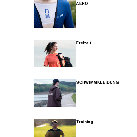
AERO
Freizeit
SCHWIMMKLEIDUNG
Training