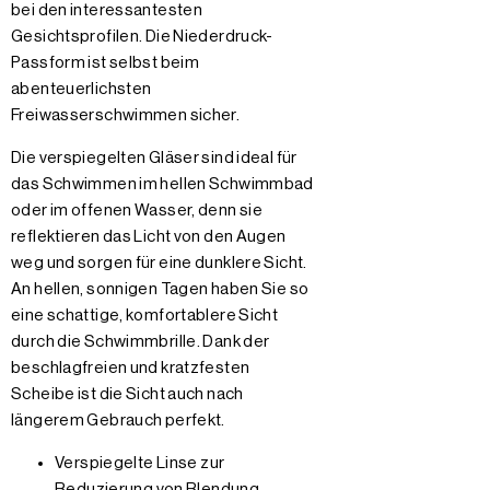
bei den interessantesten
Gesichtsprofilen. Die Niederdruck-
Passform ist selbst beim
abenteuerlichsten
Freiwasserschwimmen sicher.
Die verspiegelten Gläser sind ideal für
das Schwimmen im hellen Schwimmbad
oder im offenen Wasser, denn sie
reflektieren das Licht von den Augen
weg und sorgen für eine dunklere Sicht.
An hellen, sonnigen Tagen haben Sie so
eine schattige, komfortablere Sicht
durch die Schwimmbrille. Dank der
beschlagfreien und kratzfesten
Scheibe ist die Sicht auch nach
längerem Gebrauch perfekt.
Verspiegelte Linse zur
Reduzierung von Blendung.