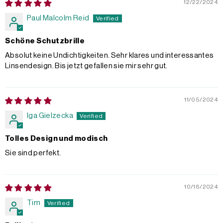
12/22/2024
Paul Malcolm Reid
Schöne Schutzbrille
Absolut keine Undichtigkeiten. Sehr klares und interessantes
Linsendesign. Bis jetzt gefallen sie mir sehr gut.
11/05/2024
Iga Gielzecka
Tolles Design und modisch
Sie sind perfekt.
10/16/2024
Tim