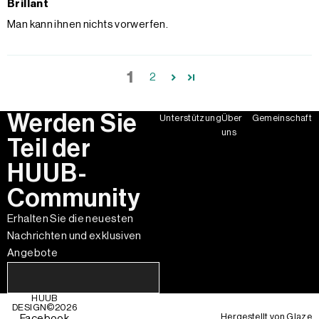
Brillant
Man kann ihnen nichts vorwerfen.
1
2
Werden Sie
Unterstützung
Über
Gemeinschaft
uns
Teil der
HUUB-
Community
Erhalten Sie die neuesten
Nachrichten und exklusiven
Angebote
HUUB
DESIGN©
2026
Hergestellt von
Glaze
Facebook