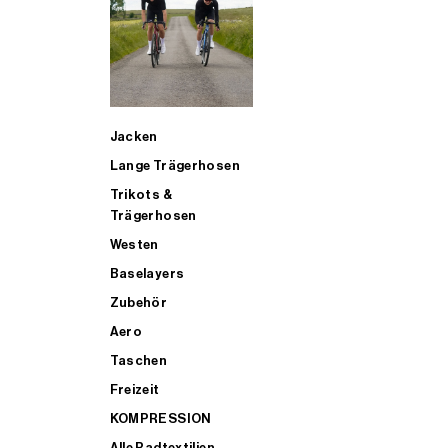
SUP
Jacken
ALLE TRIATHLONARTIKEL FÜR MÄNNER KAUFEN
Lange Trägerhosen
Trikots &
Trägerhosen
Westen
Baselayers
Zubehör
Aero
Taschen
Freizeit
KOMPRESSION
Alle Radtextilien