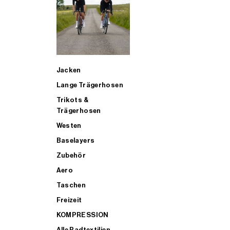
SUP
Jacken
ALLE TRIATHLONARTIKEL FÜR MÄNNER KAUFEN
Lange Trägerhosen
Trikots &
Trägerhosen
Westen
Baselayers
Zubehör
Aero
Taschen
Freizeit
KOMPRESSION
Alle Radtextilien