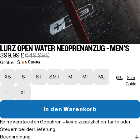
LURZ OPEN WATER NEOPRENANZUG - MEN'S
399,99 £
649,99 £
S
Größe:
5 ÜBRIG
XS
S
ST
SMT
M
MT
ML
Size
Guide
L
XL
In den Warenkorb
Keine versteckten Gebühren – keine zusätzlichen Tarife oder
Steuern bei der Lieferung.
Beschreibung