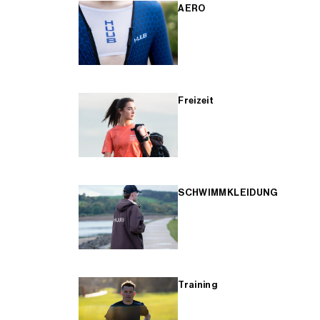
AERO
Freizeit
SCHWIMMKLEIDUNG
Training