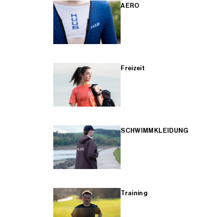
AERO
Freizeit
SCHWIMMKLEIDUNG
Training