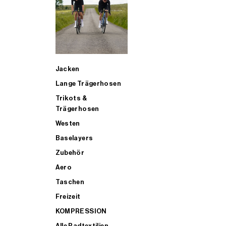
SUP
Jacken
ALLE TRIATHLONARTIKEL FÜR MÄNNER KAUFEN
Lange Trägerhosen
Trikots &
Trägerhosen
Westen
Baselayers
Zubehör
Aero
Taschen
Freizeit
KOMPRESSION
Alle Radtextilien