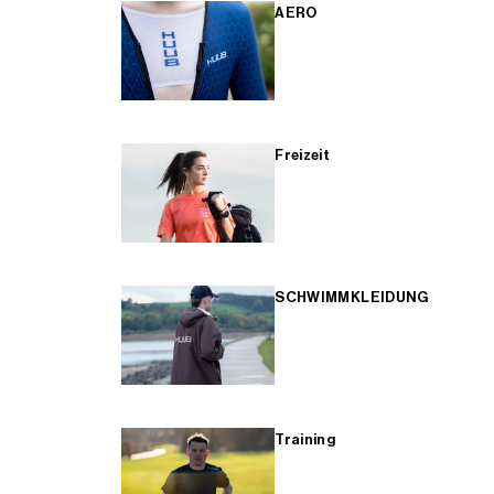
AERO
Freizeit
SCHWIMMKLEIDUNG
Training