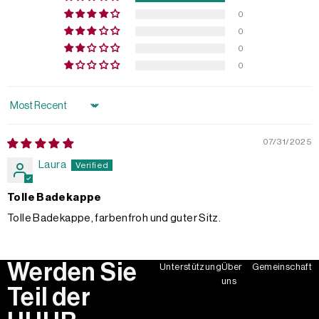
0
0
0
0
Sort by
07/31/2025
Laura
Tolle Badekappe
Tolle Badekappe, farbenfroh und guter Sitz.
Werden Sie
Unterstützung
Über
Gemeinschaft
uns
Teil der