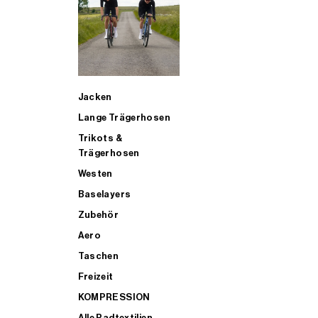
SUP
Jacken
ALLE TRIATHLONARTIKEL FÜR MÄNNER KAUFEN
Lange Trägerhosen
Trikots &
Trägerhosen
Westen
Baselayers
Zubehör
Aero
Taschen
Freizeit
KOMPRESSION
Alle Radtextilien