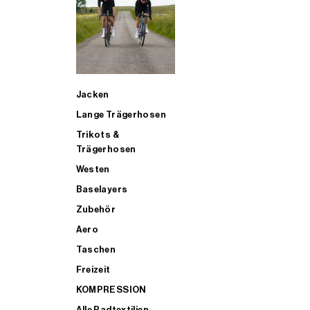
SUP
Jacken
ALLE TRIATHLONARTIKEL FÜR MÄNNER KAUFEN
Lange Trägerhosen
Trikots &
Trägerhosen
Westen
Baselayers
Zubehör
Aero
Taschen
Freizeit
KOMPRESSION
Alle Radtextilien