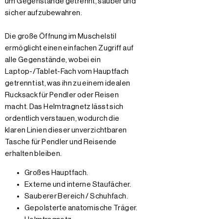
um Gegenstände getrennt, sauber und
sicher aufzubewahren.
Die große Öffnung im Muschelstil
ermöglicht einen einfachen Zugriff auf
alle Gegenstände, wobei ein
Laptop-/Tablet-Fach vom Hauptfach
getrennt ist, was ihn zu einem idealen
Rucksack für Pendler oder Reisen
macht. Das Helmtragnetz lässt sich
ordentlich verstauen, wodurch die
klaren Linien dieser unverzichtbaren
Tasche für Pendler und Reisende
erhalten bleiben.
Großes Hauptfach.
Externe und interne Staufächer.
Sauberer Bereich / Schuhfach.
Gepolsterte anatomische Träger.