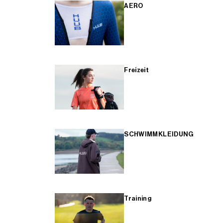
AERO
Freizeit
SCHWIMMKLEIDUNG
Training