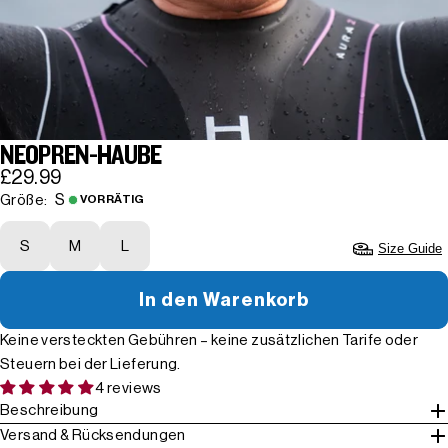
NEOPREN-HAUBE
£29.99
S
Größe:
VORRÄTIG
S
M
L
Size Guide
In den Warenkorb
Keine versteckten Gebühren – keine zusätzlichen Tarife oder
Steuern bei der Lieferung.
4 reviews
Beschreibung
Versand & Rücksendungen