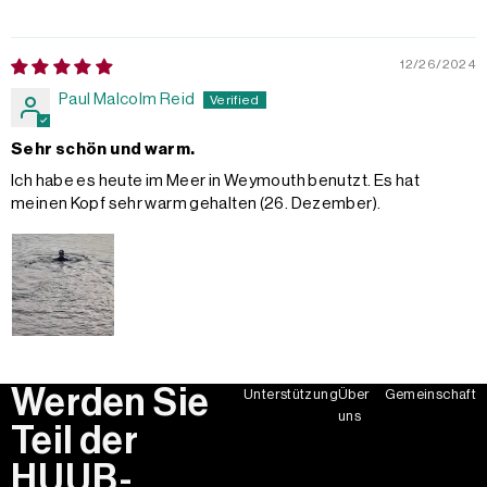
12/26/2024
Paul Malcolm Reid
Sehr schön und warm.
Ich habe es heute im Meer in Weymouth benutzt. Es hat
meinen Kopf sehr warm gehalten (26. Dezember).
Werden Sie
Unterstützung
Über
Gemeinschaft
uns
Teil der
HUUB-