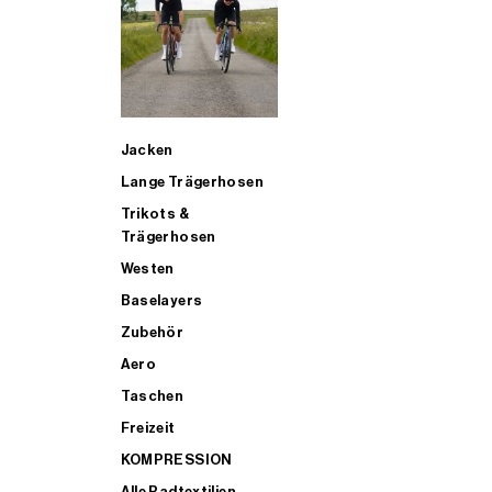
SUP
Jacken
ALLE TRIATHLONARTIKEL FÜR MÄNNER KAUFEN
Lange Trägerhosen
Trikots &
Trägerhosen
Westen
Baselayers
Zubehör
Aero
Taschen
Freizeit
KOMPRESSION
Alle Radtextilien