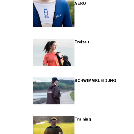
AERO
Freizeit
SCHWIMMKLEIDUNG
Training