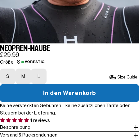
NEOPREN-HAUBE
£29.99
S
Größe:
VORRÄTIG
S
M
L
Size Guide
In den Warenkorb
Keine versteckten Gebühren – keine zusätzlichen Tarife oder
Steuern bei der Lieferung.
4 reviews
Beschreibung
Versand & Rücksendungen