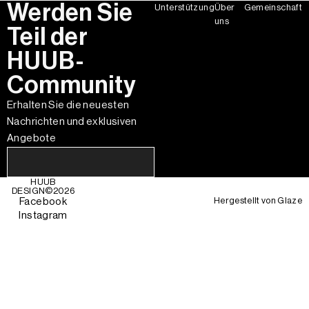
Werden Sie
Unterstützung
Über
Gemeinschaft
uns
Teil der
HUUB-
Community
Erhalten Sie die neuesten
Nachrichten und exklusiven
Angebote
HUUB
DESIGN©
2026
Hergestellt von
Glaze
Facebook
Instagram