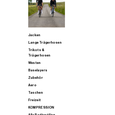
SUP
Jacken
ALLE TRIATHLONARTIKEL FÜR MÄNNER KAUFEN
Lange Trägerhosen
Trikots &
Trägerhosen
Westen
Baselayers
Zubehör
Aero
Taschen
Freizeit
KOMPRESSION
Alle Radtextilien