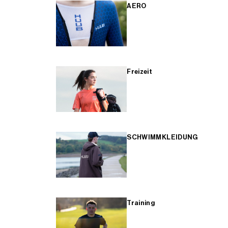
AERO
Freizeit
SCHWIMMKLEIDUNG
Training