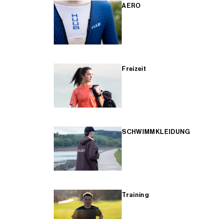
AERO
Freizeit
SCHWIMMKLEIDUNG
Training