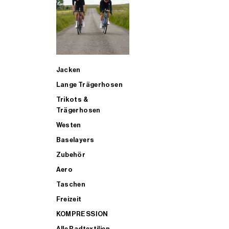
SUP
Jacken
ALLE TRIATHLONARTIKEL FÜR MÄNNER KAUFEN
Lange Trägerhosen
Trikots &
Trägerhosen
Westen
Baselayers
Zubehör
Aero
Taschen
Freizeit
KOMPRESSION
Alle Radtextilien