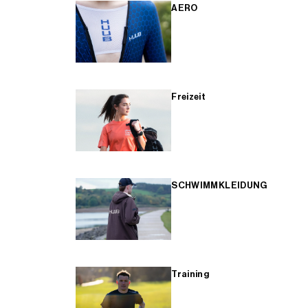
AERO
Freizeit
SCHWIMMKLEIDUNG
Training