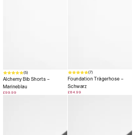
(7)
(5)
Foundation Trägerhose –
Alchemy Bib Shorts –
Schwarz
Marineblau
£84.99
£99.99