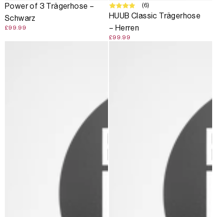
(6)
Power of 3 Trägerhose –
HUUB Classic Trägerhose
Schwarz
– Herren
£99.99
£99.99