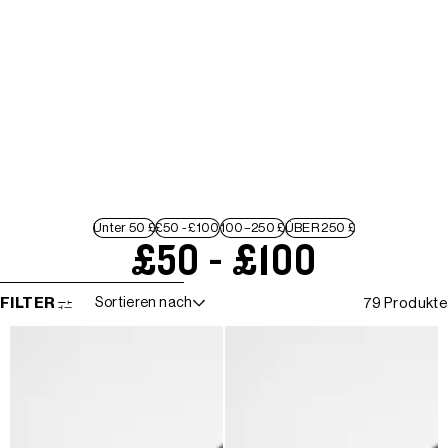
Unter 50 £
£50 - £100
100–250 £
ÜBER 250 £
£50 - £100
WEITER ZUR ERGEBNISLISTE
FILTER
Sortieren nach
79 Produkte