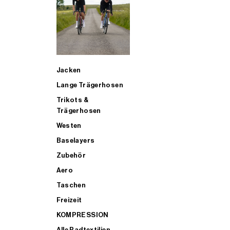
SUP
Jacken
ALLE TRIATHLONARTIKEL FÜR MÄNNER KAUFEN
Lange Trägerhosen
Trikots &
Trägerhosen
Westen
Baselayers
Zubehör
Aero
Taschen
Freizeit
KOMPRESSION
Alle Radtextilien