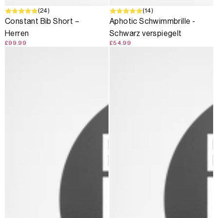
(24)
(14)
Constant Bib Short –
Aphotic Schwimmbrille -
Herren
Schwarz verspiegelt
£99.99
£54.99