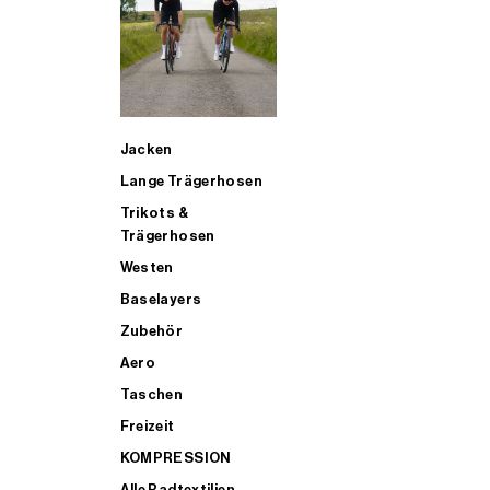
SUP
Jacken
ALLE TRIATHLONARTIKEL FÜR MÄNNER KAUFEN
Lange Trägerhosen
Trikots &
Trägerhosen
Westen
Baselayers
Zubehör
Aero
Taschen
Freizeit
KOMPRESSION
Alle Radtextilien