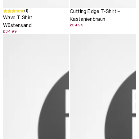
(1)
Cutting Edge T-Shirt –
Wave T-Shirt –
Kastanienbraun
Wüstensand
£34.99
£34.99