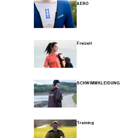
AERO
Freizeit
SCHWIMMKLEIDUNG
Training