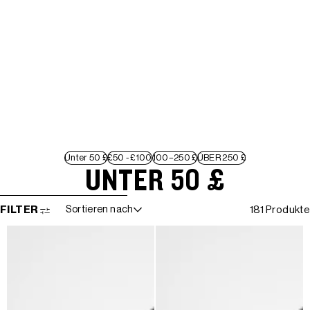
Unter 50 £
£50 - £100
100–250 £
ÜBER 250 £
UNTER 50 £
WEITER ZUR ERGEBNISLISTE
FILTER
Sortieren nach
181 Produkte