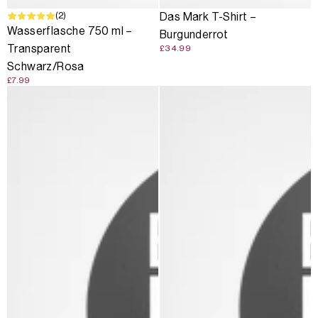
(2)
Das Mark T-Shirt –
Wasserflasche 750 ml –
Burgunderrot
Transparent
£34.99
Schwarz/Rosa
£7.99