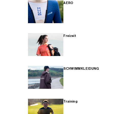
AERO
Freizeit
SCHWIMMKLEIDUNG
Training