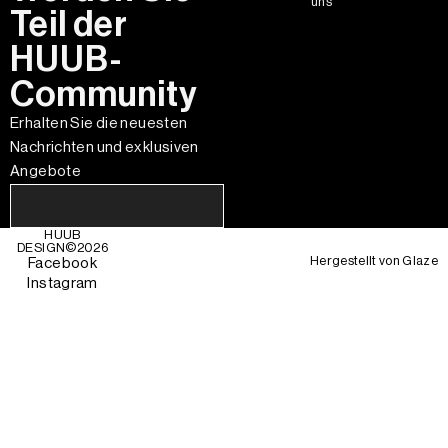
uns
Teil der
HUUB-
Community
Erhalten Sie die neuesten
Nachrichten und exklusiven
Angebote
HUUB
DESIGN©
2026
Hergestellt von
Glaze
Facebook
Instagram