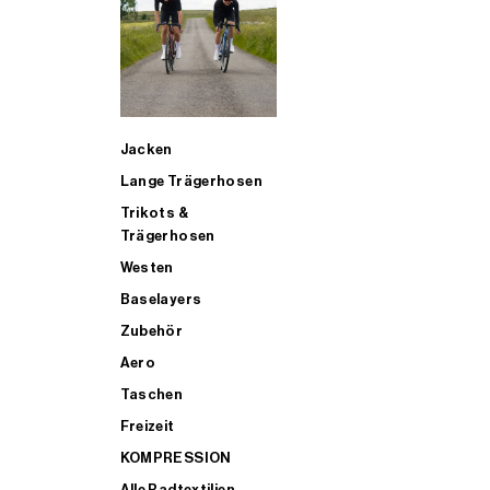
SUP
Jacken
ALLE TRIATHLONARTIKEL FÜR MÄNNER KAUFEN
Lange Trägerhosen
Trikots &
Trägerhosen
Westen
Baselayers
Zubehör
Aero
Taschen
Freizeit
KOMPRESSION
Alle Radtextilien