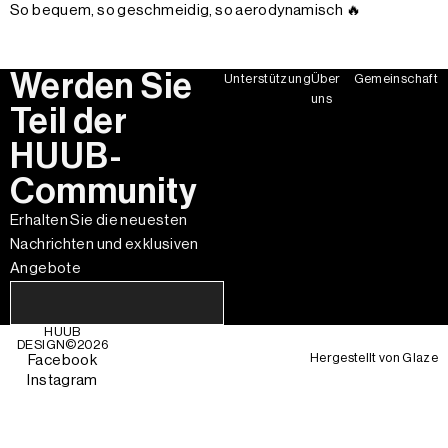
So bequem, so geschmeidig, so aerodynamisch 🔥
Werden Sie
Unterstützung
Über
Gemeinschaft
uns
Teil der
HUUB-
Community
Erhalten Sie die neuesten
Nachrichten und exklusiven
Angebote
HUUB
DESIGN©
2026
Hergestellt von
Glaze
Facebook
Instagram