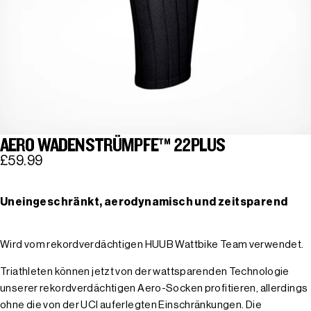
AERO WADENSTRÜMPFE™ 22PLUS
£59.99
Uneingeschränkt, aerodynamisch und zeitsparend
Wird vom rekordverdächtigen HUUB Wattbike Team verwendet.
Triathleten können jetzt von der wattsparenden Technologie
unserer rekordverdächtigen Aero-Socken profitieren, allerdings
ohne die von der UCI auferlegten Einschränkungen. Die