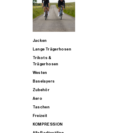
SUP
Jacken
ALLE TRIATHLONARTIKEL FÜR MÄNNER KAUFEN
Lange Trägerhosen
Trikots &
Trägerhosen
Westen
Baselayers
Zubehör
Aero
Taschen
Freizeit
KOMPRESSION
Alle Radtextilien