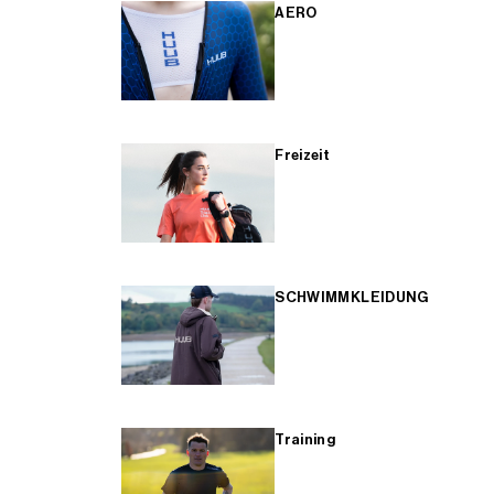
AERO
Freizeit
SCHWIMMKLEIDUNG
Training