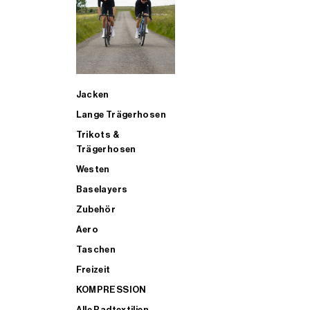
SUP
Jacken
ALLE TRIATHLONARTIKEL FÜR MÄNNER KAUFEN
Lange Trägerhosen
Trikots &
Trägerhosen
Westen
Baselayers
Zubehör
Aero
Taschen
Freizeit
KOMPRESSION
Alle Radtextilien