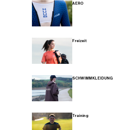
AERO
Freizeit
SCHWIMMKLEIDUNG
Training