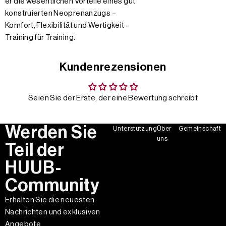
er die wesentlichen Vorteile eines gut
konstruierten Neoprenanzugs –
Komfort, Flexibilität und Wertigkeit –
Training für Training.
Kundenrezensionen
Seien Sie der Erste, der eine Bewertung schreibt
Werden Sie
Unterstützung
Über
Gemeinschaft
uns
Teil der
HUUB-
Community
Erhalten Sie die neuesten
Nachrichten und exklusiven
Angebote