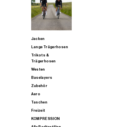
SUP
Jacken
ALLE TRIATHLONARTIKEL FÜR MÄNNER KAUFEN
Lange Trägerhosen
Trikots &
Trägerhosen
Westen
Baselayers
Zubehör
Aero
Taschen
Freizeit
KOMPRESSION
Alle Radtextilien