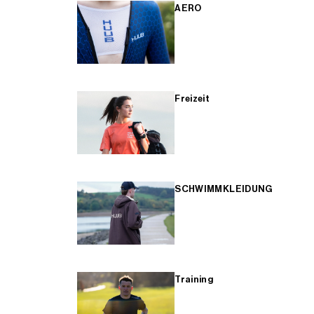
AERO
Freizeit
SCHWIMMKLEIDUNG
Training