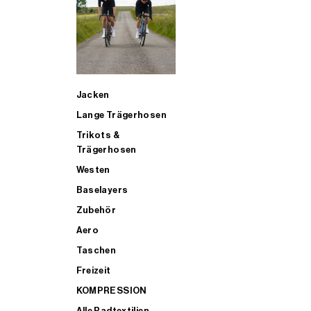
SUP
Jacken
ALLE TRIATHLONARTIKEL FÜR MÄNNER KAUFEN
Lange Trägerhosen
Trikots &
Trägerhosen
Westen
Baselayers
Zubehör
Aero
Taschen
Freizeit
KOMPRESSION
Alle Radtextilien