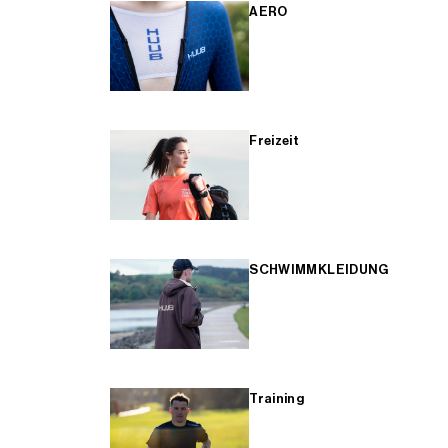
AERO
Freizeit
SCHWIMMKLEIDUNG
Training