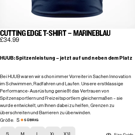
CUTTING EDGE T-SHIRT – MARINEBLAU
£34.99
HUUB: Spitzenleistung – jetzt auf und neben dem Platz
Bei HUUB waren wir schon immer Vorreiter in Sachen Innovation
im Schwimmen, Radfahren und Laufen. Unsere erstklassige
Performance-Ausrüstung genießt das Vertrauen von
Spitzensportlern und Freizeitsportlern gleichermaßen – sie
wurde entwickelt, um Ihnen dabei zu helfen, Grenzen zu
überschreiten und Barrieren zu überwinden.
S
Größe:
5 ÜBRIG
S
M
L
XL
XXL
Size Guide