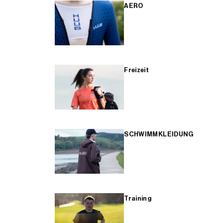
AERO
Freizeit
SCHWIMMKLEIDUNG
Training