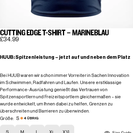
CUTTING EDGE T-SHIRT – MARINEBLAU
£34.99
HUUB: Spitzenleistung – jetzt auf und neben dem Platz
Bei HUUB waren wir schon immer Vorreiter in Sachen Innovation
im Schwimmen, Radfahren und Laufen. Unsere erstklassige
Performance-Ausrüstung genießt das Vertrauen von
Spitzensportlern und Freizeitsportlern gleichermaßen – sie
wurde entwickelt, um Ihnen dabei zu helfen, Grenzen zu
überschreiten und Barrieren zu überwinden.
S
Größe:
4 ÜBRIG
S
M
L
XL
XXL
Size Guide