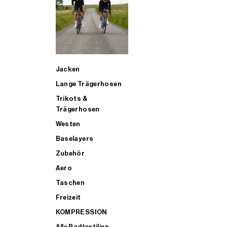
SUP
Jacken
ALLE TRIATHLONARTIKEL FÜR MÄNNER KAUFEN
Lange Trägerhosen
Trikots &
Trägerhosen
Westen
Baselayers
Zubehör
Aero
Taschen
Freizeit
KOMPRESSION
Alle Radtextilien