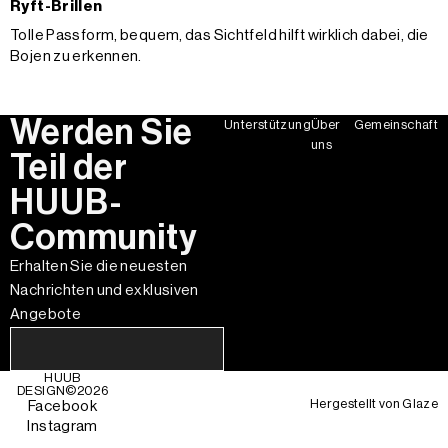
Ryft-Brillen
Tolle Passform, bequem, das Sichtfeld hilft wirklich dabei, die
Bojen zu erkennen.
Werden Sie
Unterstützung
Über
Gemeinschaft
uns
Teil der
HUUB-
Community
Erhalten Sie die neuesten
Nachrichten und exklusiven
Angebote
HUUB
DESIGN©
2026
Hergestellt von
Glaze
Facebook
Instagram