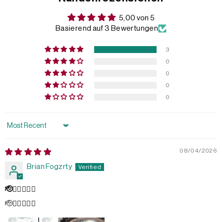
5,00 von 5
Basierend auf 3 Bewertungen
3
0
0
0
0
Sort by
08/04/2026
Brian Fogzrty
🫡👌🏻💥💥💥
🫡👌🏻💥💥💥