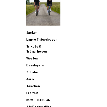
SUP
Jacken
ALLE TRIATHLONARTIKEL FÜR MÄNNER KAUFEN
Lange Trägerhosen
Trikots &
Trägerhosen
Westen
Baselayers
Zubehör
Aero
Taschen
Freizeit
KOMPRESSION
Alle Radtextilien