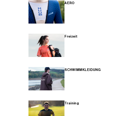
AERO
Freizeit
SCHWIMMKLEIDUNG
Training