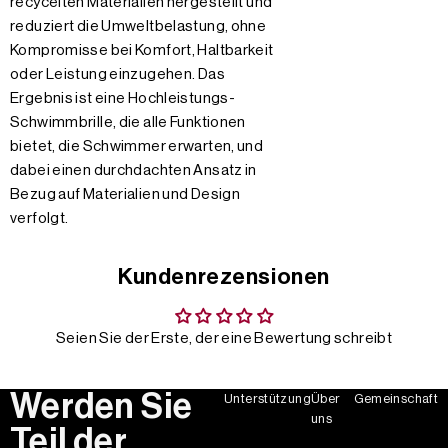
recycelten Materialien hergestellt und
reduziert die Umweltbelastung, ohne
Kompromisse bei Komfort, Haltbarkeit
oder Leistung einzugehen. Das
Ergebnis ist eine Hochleistungs-
Schwimmbrille, die alle Funktionen
bietet, die Schwimmer erwarten, und
dabei einen durchdachten Ansatz in
Bezug auf Materialien und Design
verfolgt.
Kundenrezensionen
Seien Sie der Erste, der eine Bewertung schreibt
Werden Sie
Unterstützung
Über
Gemeinschaft
uns
Teil der