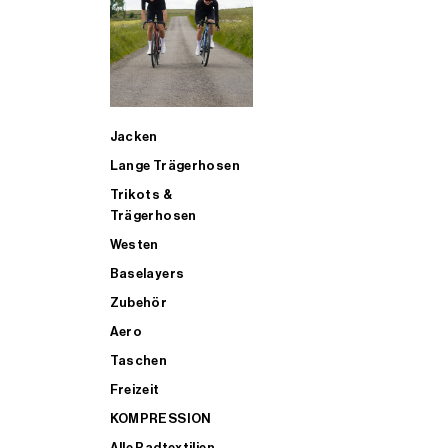
SUP
Jacken
ALLE TRIATHLONARTIKEL FÜR MÄNNER KAUFEN
Lange Trägerhosen
Trikots &
Trägerhosen
Westen
Baselayers
Zubehör
Aero
Taschen
Freizeit
KOMPRESSION
Alle Radtextilien