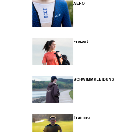
AERO
Freizeit
SCHWIMMKLEIDUNG
Training