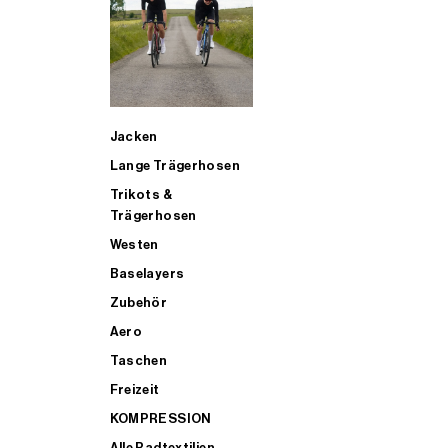
SUP
Jacken
ALLE TRIATHLONARTIKEL FÜR MÄNNER KAUFEN
Lange Trägerhosen
Trikots &
Trägerhosen
Westen
Baselayers
Zubehör
Aero
Taschen
Freizeit
KOMPRESSION
Alle Radtextilien