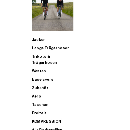
SUP
Jacken
ALLE TRIATHLONARTIKEL FÜR MÄNNER KAUFEN
Lange Trägerhosen
Trikots &
Trägerhosen
Westen
Baselayers
Zubehör
Aero
Taschen
Freizeit
KOMPRESSION
Alle Radtextilien