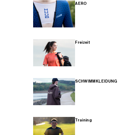
AERO
Freizeit
SCHWIMMKLEIDUNG
Training