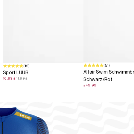
(51)
SALE
(12)
Altair Swim Schwimmbri
Sport LUUB
10,99 £
11,99 £
Schwarz/Rot
£49.99