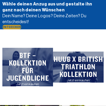
Wähle deinen Anzug aus und gestalte ihn
ganz nach deinen Wünschen
Dein Name? Deine Logos? Deine Zeiten? Du
entscheidest!
ENTDECKEN
BTF –
HUUB X BRITISH
KOLLEKTION
TRIATHLON
FÜR
KOLLEKTION
JUGENDLICHE
Jetzt einkaufen
Jetzt einkaufen