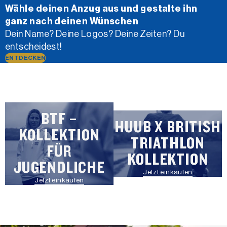
Wähle deinen Anzug aus und gestalte ihn
ganz nach deinen Wünschen
Dein Name? Deine Logos? Deine Zeiten? Du
entscheidest!
ENTDECKEN
BTF –
HUUB X BRITISH
KOLLEKTION
TRIATHLON
FÜR
KOLLEKTION
JUGENDLICHE
Jetzt einkaufen
Jetzt einkaufen