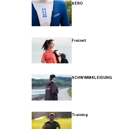
AERO
Freizeit
SCHWIMMKLEIDUNG
Training