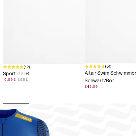
(51)
SALE
(12)
Altair Swim Schwimmbri
Sport LUUB
10,99 £
11,99 £
Schwarz/Rot
£49.99