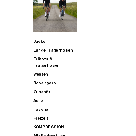
SUP
Jacken
ALLE TRIATHLONARTIKEL FÜR MÄNNER KAUFEN
Lange Trägerhosen
Trikots &
Trägerhosen
Westen
Baselayers
Zubehör
Aero
Taschen
Freizeit
KOMPRESSION
Alle Radtextilien