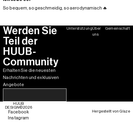
So bequem, so geschmeidig, so aerodynamisch 🔥
Werden Sie
Unterstützung
Über
Gemeinschaft
uns
Teil der
HUUB-
Community
Erhalten Sie die neuesten
Nachrichten und exklusiven
Angebote
HUUB
DESIGN©
2026
Hergestellt von
Glaze
Facebook
Instagram