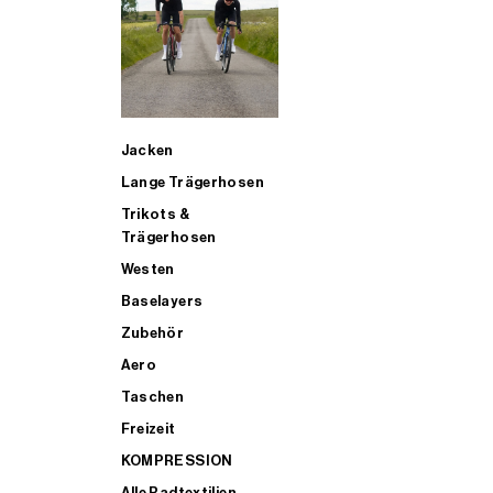
SUP
Jacken
ALLE TRIATHLONARTIKEL FÜR MÄNNER KAUFEN
Lange Trägerhosen
Trikots &
Trägerhosen
Westen
Baselayers
Zubehör
Aero
Taschen
Freizeit
KOMPRESSION
Alle Radtextilien