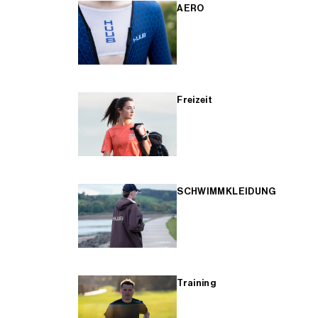
AERO
Freizeit
SCHWIMMKLEIDUNG
Training