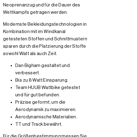
Neoprenanzug und für die Dauer des
Wettkampfs getragen werden.
Modernste Bekleidungstechnologien in
Kombination mit im Windkanal
getesteten Stoffen und Schnittmustern
sparen durch die Platzierung der Stoffe
sowohl Watt als auch Zeit.
Dan Bigham gestaltet und
verbessert.
Bis zu 8 Watt Einsparung.
Team HUUB Wattbike getestet
und für gut befunden.
Präzise geformt, um die
Aerodynamik zu maximieren.
Aerodynamische Materialien.
TT und Track bewährt.
Für die Größenbestimmung messen Sie