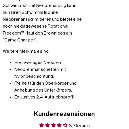
Schwimmstil mit Neoprenanzug kann
nun Ihren Schwimmstil ohne
Neoprenanzug imitieren und bietet eine
noch nie dagewesene Rotational
Freedom™ - laut den Brownlees ein
"Game Changer".
Weitere Merkmale sind...
Hochwertiges Neopren.
Neoprenmanschetten mit
Nylonbeschichtung.
Freiheit für den Oberkörper und
Anhebung des Unterkörpers.
Exklusives 2:4-Auftriebsprofil.
Kundenrezensionen
3,75 von 5