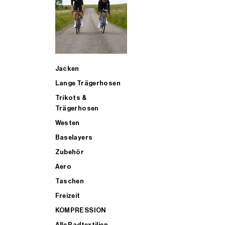
SUP
Jacken
ALLE TRIATHLONARTIKEL FÜR MÄNNER KAUFEN
Lange Trägerhosen
Trikots &
Trägerhosen
Westen
Baselayers
Zubehör
Aero
Taschen
Freizeit
KOMPRESSION
Alle Radtextilien