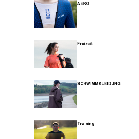
AERO
Freizeit
SCHWIMMKLEIDUNG
Training