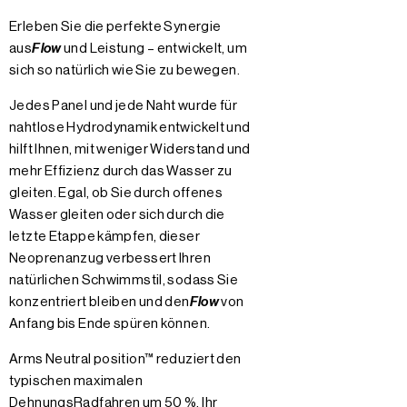
Erleben Sie die perfekte Synergie
aus
Flow
und Leistung – entwickelt, um
sich so natürlich wie Sie zu bewegen.
Jedes Panel und jede Naht wurde für
nahtlose Hydrodynamik entwickelt und
hilft Ihnen, mit weniger Widerstand und
mehr Effizienz durch das Wasser zu
gleiten. Egal, ob Sie durch offenes
Wasser gleiten oder sich durch die
letzte Etappe kämpfen, dieser
Neoprenanzug verbessert Ihren
natürlichen Schwimmstil, sodass Sie
konzentriert bleiben und den
Flow
von
Anfang bis Ende spüren können.
Arms Neutral position™ reduziert den
typischen maximalen
DehnungsRadfahren um 50 %. Ihr