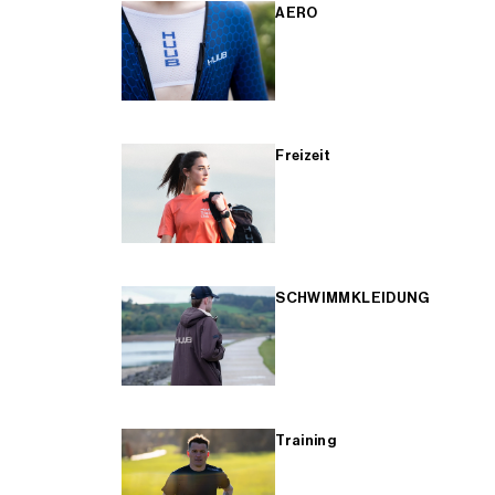
AERO
Freizeit
SCHWIMMKLEIDUNG
Training