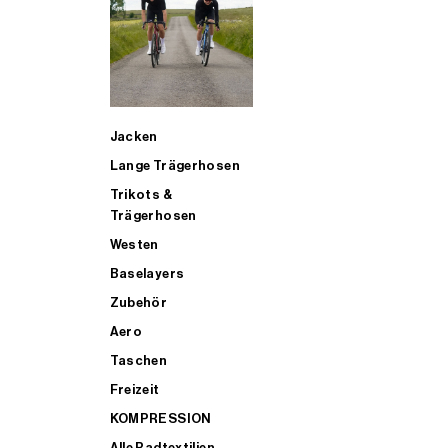
SUP
Jacken
ALLE TRIATHLONARTIKEL FÜR MÄNNER KAUFEN
Lange Trägerhosen
Trikots &
Trägerhosen
Westen
Baselayers
Zubehör
Aero
Taschen
Freizeit
KOMPRESSION
Alle Radtextilien