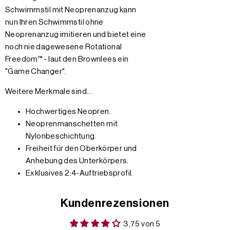
Schwimmstil mit Neoprenanzug kann
nun Ihren Schwimmstil ohne
Neoprenanzug imitieren und bietet eine
noch nie dagewesene Rotational
Freedom™ - laut den Brownlees ein
"Game Changer".
Weitere Merkmale sind...
Hochwertiges Neopren.
Neoprenmanschetten mit
Nylonbeschichtung.
Freiheit für den Oberkörper und
Anhebung des Unterkörpers.
Exklusives 2:4-Auftriebsprofil.
Kundenrezensionen
3,75 von 5