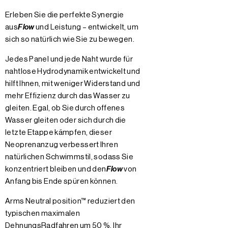
Erleben Sie die perfekte Synergie
aus
Flow
und Leistung – entwickelt, um
sich so natürlich wie Sie zu bewegen.
Jedes Panel und jede Naht wurde für
nahtlose Hydrodynamik entwickelt und
hilft Ihnen, mit weniger Widerstand und
mehr Effizienz durch das Wasser zu
gleiten. Egal, ob Sie durch offenes
Wasser gleiten oder sich durch die
letzte Etappe kämpfen, dieser
Neoprenanzug verbessert Ihren
natürlichen Schwimmstil, sodass Sie
konzentriert bleiben und den
Flow
von
Anfang bis Ende spüren können.
Arms Neutral position™ reduziert den
typischen maximalen
DehnungsRadfahren um 50 %. Ihr