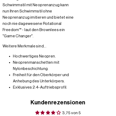
Schwimmstil mit Neoprenanzug kann
nun Ihren Schwimmstil ohne
Neoprenanzug imitieren und bietet eine
noch nie dagewesene Rotational
Freedom™ - laut den Brownlees ein
"Game Changer".
Weitere Merkmale sind...
Hochwertiges Neopren.
Neoprenmanschetten mit
Nylonbeschichtung.
Freiheit für den Oberkörper und
Anhebung des Unterkörpers.
Exklusives 2:4-Auftriebsprofil.
Kundenrezensionen
3,75 von 5