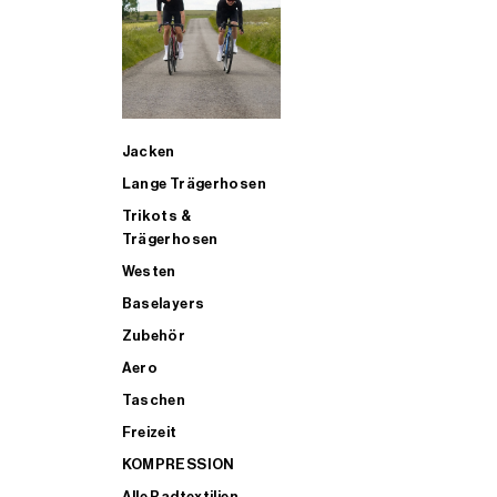
SUP
Jacken
ALLE TRIATHLONARTIKEL FÜR MÄNNER KAUFEN
Lange Trägerhosen
Trikots &
Trägerhosen
Westen
Baselayers
Zubehör
Aero
Taschen
Freizeit
KOMPRESSION
Alle Radtextilien