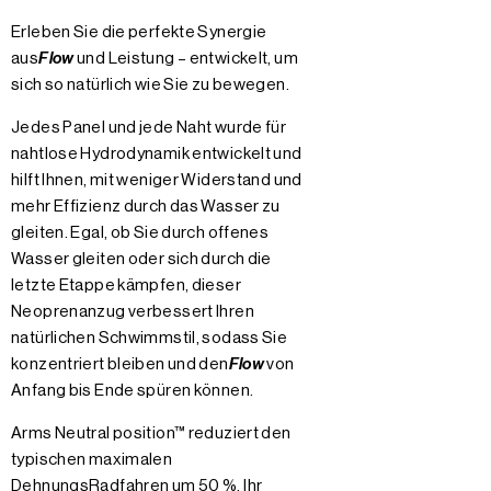
Erleben Sie die perfekte Synergie
aus
Flow
und Leistung – entwickelt, um
sich so natürlich wie Sie zu bewegen.
Jedes Panel und jede Naht wurde für
nahtlose Hydrodynamik entwickelt und
hilft Ihnen, mit weniger Widerstand und
mehr Effizienz durch das Wasser zu
gleiten. Egal, ob Sie durch offenes
Wasser gleiten oder sich durch die
letzte Etappe kämpfen, dieser
Neoprenanzug verbessert Ihren
natürlichen Schwimmstil, sodass Sie
konzentriert bleiben und den
Flow
von
Anfang bis Ende spüren können.
Arms Neutral position™ reduziert den
typischen maximalen
DehnungsRadfahren um 50 %. Ihr