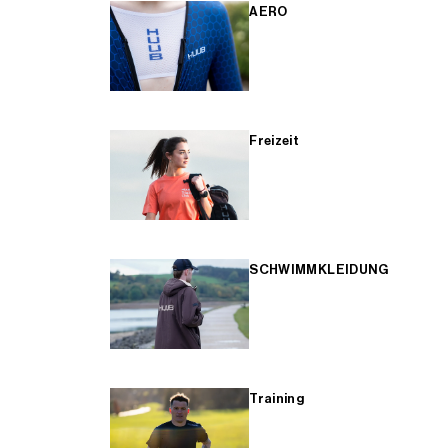
AERO
Freizeit
SCHWIMMKLEIDUNG
Training