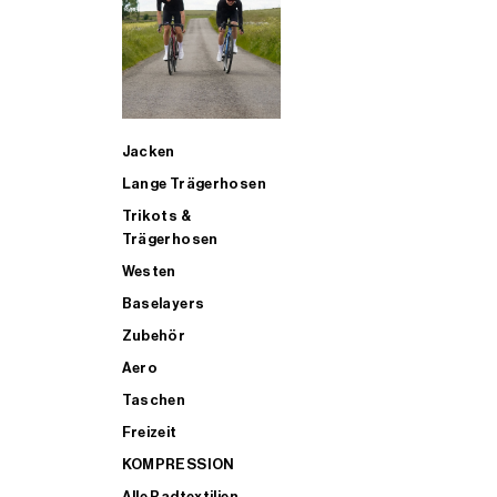
SUP
Jacken
ALLE TRIATHLONARTIKEL FÜR MÄNNER KAUFEN
Lange Trägerhosen
Trikots &
Trägerhosen
Westen
Baselayers
Zubehör
Aero
Taschen
Freizeit
KOMPRESSION
Alle Radtextilien