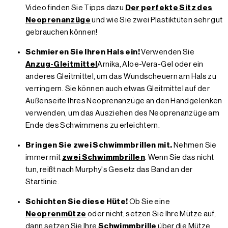
Video finden Sie Tipps dazu
Der perfekte Sitz des
Neoprenanzüge
und wie Sie zwei Plastiktüten sehr gut
gebrauchen können!
Schmieren Sie Ihren Hals ein!
Verwenden Sie
Anzug-Gleitmittel
Arnika, Aloe-Vera-Gel oder ein
anderes Gleitmittel, um das Wundscheuern am Hals zu
verringern. Sie können auch etwas Gleitmittel auf der
Außenseite Ihres Neoprenanzüge an den Handgelenken
verwenden, um das Ausziehen des Neoprenanzüge am
Ende des Schwimmens zu erleichtern.
Bringen Sie zwei Schwimmbrillen mit.
Nehmen Sie
immer mit
zwei Schwimmbrillen
. Wenn Sie das nicht
tun, reißt nach Murphy's Gesetz das Band an der
Startlinie.
Schichten Sie diese Hüte!
Ob Sie eine
Neoprenmütze
oder nicht, setzen Sie Ihre Mütze auf,
dann setzen Sie Ihre
Schwimmbrille
über die Mütze