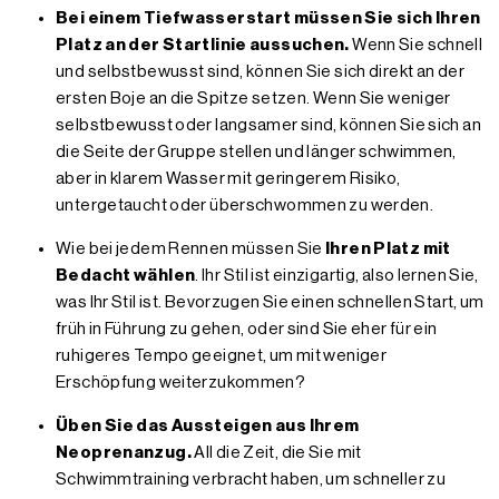
Bei einem Tiefwasserstart müssen Sie sich Ihren
Platz an der Startlinie aussuchen.
Wenn Sie schnell
und selbstbewusst sind, können Sie sich direkt an der
ersten Boje an die Spitze setzen. Wenn Sie weniger
selbstbewusst oder langsamer sind, können Sie sich an
die Seite der Gruppe stellen und länger schwimmen,
aber in klarem Wasser mit geringerem Risiko,
untergetaucht oder überschwommen zu werden.
Wie bei jedem Rennen müssen Sie
Ihren Platz mit
Bedacht wählen
. Ihr Stil ist einzigartig, also lernen Sie,
was Ihr Stil ist. Bevorzugen Sie einen schnellen Start, um
früh in Führung zu gehen, oder sind Sie eher für ein
ruhigeres Tempo geeignet, um mit weniger
Erschöpfung weiterzukommen?
Üben Sie das Aussteigen aus Ihrem
Neoprenanzug.
All die Zeit, die Sie mit
Schwimmtraining verbracht haben, um schneller zu