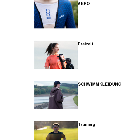
AERO
Freizeit
SCHWIMMKLEIDUNG
Training