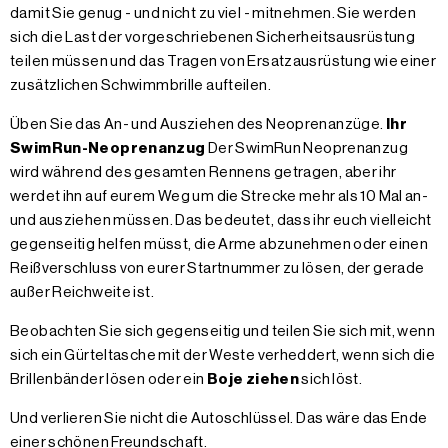
damit Sie genug - und nicht zu viel - mitnehmen. Sie werden
sich die Last der vorgeschriebenen Sicherheitsausrüstung
teilen müssen und das Tragen von Ersatzausrüstung wie einer
zusätzlichen Schwimmbrille aufteilen.
Üben Sie das An- und Ausziehen des Neoprenanzüge.
Ihr
SwimRun-Neoprenanzug
Der SwimRun Neoprenanzug
wird während des gesamten Rennens getragen, aber ihr
werdet ihn auf eurem Weg um die Strecke mehr als 10 Mal an-
und ausziehen müssen. Das bedeutet, dass ihr euch vielleicht
gegenseitig helfen müsst, die Arme abzunehmen oder einen
Reißverschluss von eurer Startnummer zu lösen, der gerade
außer Reichweite ist.
Beobachten Sie sich gegenseitig und teilen Sie sich mit, wenn
sich ein Gürteltasche mit der Weste verheddert, wenn sich die
Brillenbänder lösen oder ein
Boje ziehen
sich löst.
Und verlieren Sie nicht die Autoschlüssel. Das wäre das Ende
einer schönen Freundschaft.