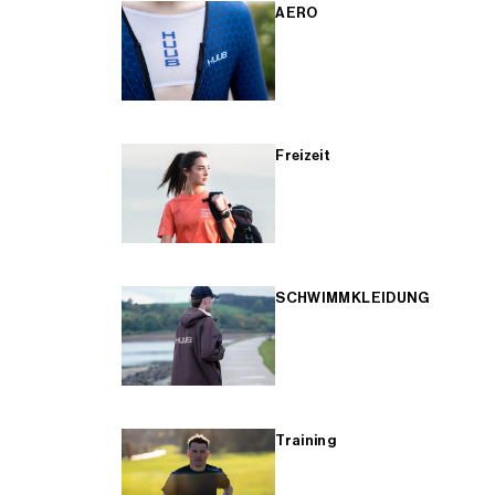
AERO
Freizeit
SCHWIMMKLEIDUNG
Training