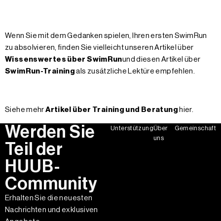
Wenn Sie mit dem Gedanken spielen, Ihren ersten SwimRun
zu absolvieren, finden Sie vielleicht unseren Artikel über
Wissenswertes über SwimRun
und diesen Artikel über
SwimRun-Training
als zusätzliche Lektüre empfehlen.
Siehe mehr
Artikel über Training und Beratung
hier.
Werden Sie
Unterstützung
Über
Gemeinschaft
uns
Teil der
HUUB-
Community
Erhalten Sie die neuesten
Nachrichten und exklusiven