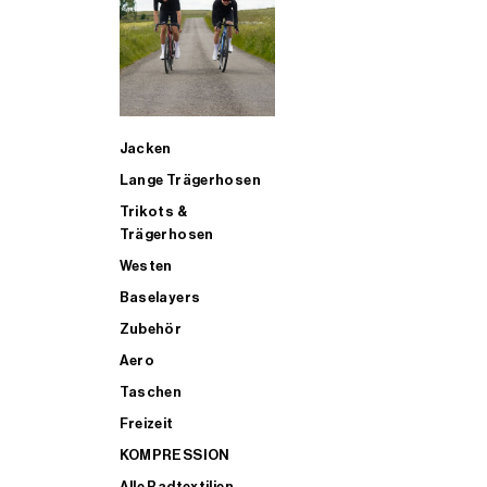
SUP
Jacken
ALLE TRIATHLONARTIKEL FÜR MÄNNER KAUFEN
Lange Trägerhosen
Trikots &
Trägerhosen
Westen
Baselayers
Zubehör
Aero
Taschen
Freizeit
KOMPRESSION
Alle Radtextilien